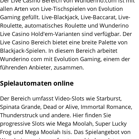
Der Live Casino Bereich von Wunderino.com ist mit
allen Arten von Live-Tischspielen von Evolution
Gaming gefüllt. Live-Blackjack, Live-Baccarat, Live-
Roulette, automatisches Roulette und Wunderino
Live Casino Hold'em-Varianten sind verfügbar. Der
Live Casino Bereich bietet eine breite Palette von
Blackjack-Spielen. In diesem Bereich arbeitet
Wunderino com mit Evolution Gaming, einem der
führenden Anbieter, zusammen.
Spielautomaten online
Der Bereich umfasst Video-Slots wie Starburst,
Spinata Grande, Dead or Alive, Immortal Romance,
Thunderstruck und andere. Hier finden Sie
progressive Slots wie Mega Moolah, Super Lucky
Frog und Mega Moolah Isis. Das Spielangebot von