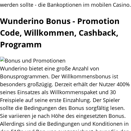
werden sollte - die Bankoptionen im mobilen Casino.
Wunderino Bonus - Promotion
Code, Willkommen, Cashback,
Programm
Wunderino bietet eine große Anzahl von
Bonusprogrammen. Der Willkommensbonus ist
besonders großzügig. Derzeit erhält der Nutzer 400%
seines Einsatzes als Willkommenspaket und 30
Freispiele auf seine erste Einzahlung. Der Spieler
sollte die Bedingungen des Bonus sorgfältig lesen.
Sie variieren je nach Höhe des eingesetzten Bonus.
Allerdings sind die Bedingungen und Konditionen in