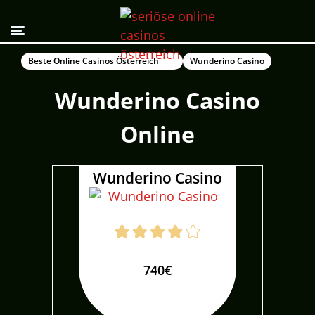
Beste Online Casinos Österreich
Wunderino Casino
Wunderino Casino
Online
Wunderino Casino
740€