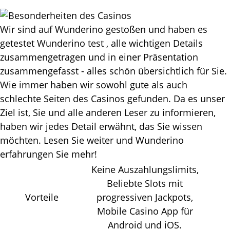
Wir sind auf Wunderino gestoßen und haben es
getestet Wunderino test , alle wichtigen Details
zusammengetragen und in einer Präsentation
zusammengefasst - alles schön übersichtlich für Sie.
Wie immer haben wir sowohl gute als auch
schlechte Seiten des Casinos gefunden. Da es unser
Ziel ist, Sie und alle anderen Leser zu informieren,
haben wir jedes Detail erwähnt, das Sie wissen
möchten. Lesen Sie weiter und Wunderino
erfahrungen Sie mehr!
Keine Auszahlungslimits,
Beliebte Slots mit
Vorteile
progressiven Jackpots,
Mobile Casino App für
Android und iOS.