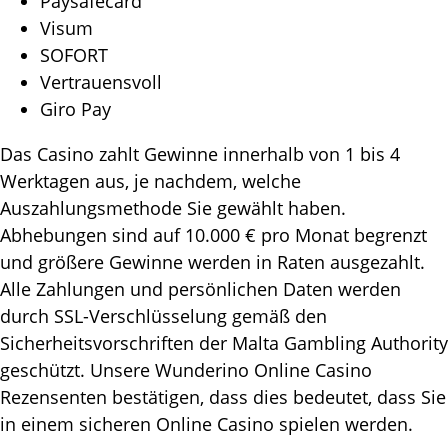
Paysafecard
Visum
SOFORT
Vertrauensvoll
Giro Pay
Das Casino zahlt Gewinne innerhalb von 1 bis 4
Werktagen aus, je nachdem, welche
Auszahlungsmethode Sie gewählt haben.
Abhebungen sind auf 10.000 € pro Monat begrenzt
und größere Gewinne werden in Raten ausgezahlt.
Alle Zahlungen und persönlichen Daten werden
durch SSL-Verschlüsselung gemäß den
Sicherheitsvorschriften der Malta Gambling Authority
geschützt. Unsere Wunderino Online Casino
Rezensenten bestätigen, dass dies bedeutet, dass Sie
in einem sicheren Online Casino spielen werden.