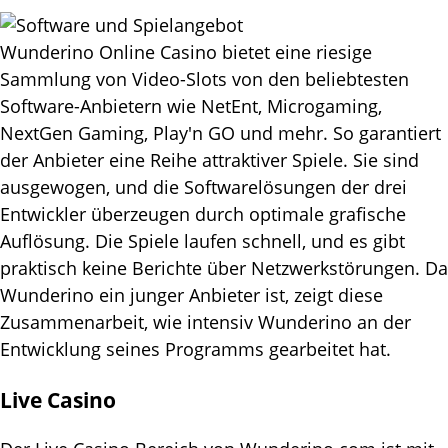
Wunderino Online Casino bietet eine riesige
Sammlung von Video-Slots von den beliebtesten
Software-Anbietern wie NetEnt, Microgaming,
NextGen Gaming, Play'n GO und mehr. So garantiert
der Anbieter eine Reihe attraktiver Spiele. Sie sind
ausgewogen, und die Softwarelösungen der drei
Entwickler überzeugen durch optimale grafische
Auflösung. Die Spiele laufen schnell, und es gibt
praktisch keine Berichte über Netzwerkstörungen. Da
Wunderino ein junger Anbieter ist, zeigt diese
Zusammenarbeit, wie intensiv Wunderino an der
Entwicklung seines Programms gearbeitet hat.
Live Casino