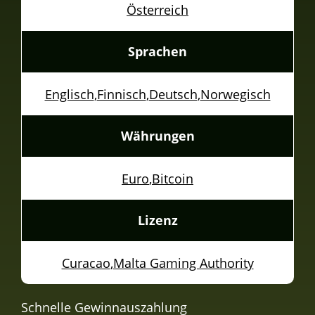
Österreich
Sprachen
Englisch
,
Finnisch
,
Deutsch
,
Norwegisch
Währungen
Euro
,
Bitcoin
Lizenz
Curacao
,
Malta Gaming Authority
Schnelle Gewinnauszahlung