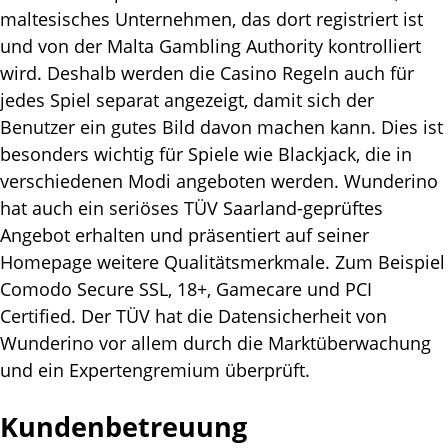
maltesisches Unternehmen, das dort registriert ist
und von der Malta Gambling Authority kontrolliert
wird. Deshalb werden die Casino Regeln auch für
jedes Spiel separat angezeigt, damit sich der
Benutzer ein gutes Bild davon machen kann. Dies ist
besonders wichtig für Spiele wie Blackjack, die in
verschiedenen Modi angeboten werden. Wunderino
hat auch ein seriöses TÜV Saarland-geprüftes
Angebot erhalten und präsentiert auf seiner
Homepage weitere Qualitätsmerkmale. Zum Beispiel
Comodo Secure SSL, 18+, Gamecare und PCI
Certified. Der TÜV hat die Datensicherheit von
Wunderino vor allem durch die Marktüberwachung
und ein Expertengremium überprüft.
Kundenbetreuung