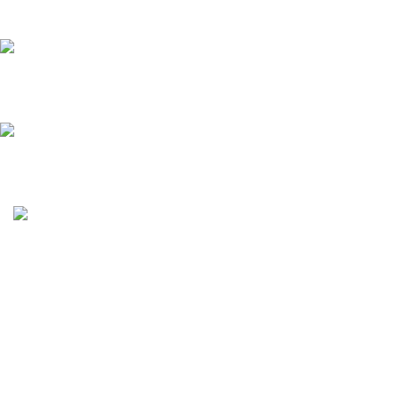
25
К+
spieler, die bei uns sind
12
К+
casinos, die getestet wurden
300
+
beigelegte Streitigkeiten