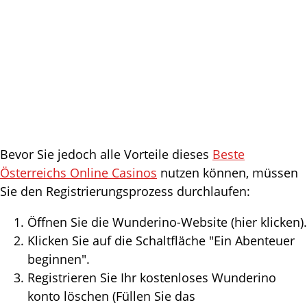
Bevor Sie jedoch alle Vorteile dieses
Beste
Österreichs Online Casinos
nutzen können, müssen
Sie den Registrierungsprozess durchlaufen:
Öffnen Sie die Wunderino-Website (hier klicken).
Klicken Sie auf die Schaltfläche "Ein Abenteuer
beginnen".
Registrieren Sie Ihr kostenloses Wunderino
konto löschen (Füllen Sie das