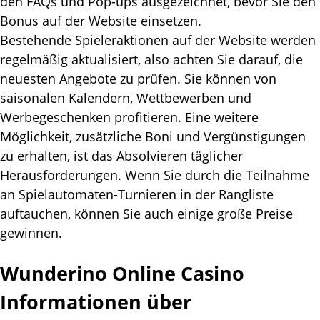
den FAQs und Pop-ups ausgezeichnet, bevor Sie den
Bonus auf der Website einsetzen.
Bestehende Spieleraktionen auf der Website werden
regelmäßig aktualisiert, also achten Sie darauf, die
neuesten Angebote zu prüfen. Sie können von
saisonalen Kalendern, Wettbewerben und
Werbegeschenken profitieren. Eine weitere
Möglichkeit, zusätzliche Boni und Vergünstigungen
zu erhalten, ist das Absolvieren täglicher
Herausforderungen. Wenn Sie durch die Teilnahme
an Spielautomaten-Turnieren in der Rangliste
auftauchen, können Sie auch einige große Preise
gewinnen.
Wunderino Online Casino
Informationen über