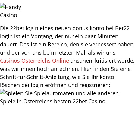
Die 22bet login eines neuen bonus konto bei Bet22
login ist ein Vorgang, der nur ein paar Minuten
dauert. Das ist ein Bereich, den sie verbessert haben
und der von uns beim letzten Mal, als wir uns
Casinos Österreichs Online
ansahen, kritisiert wurde,
was wir ihnen hoch anrechnen. Hier finden Sie eine
Schritt-für-Schritt-Anleitung, wie Sie Ihr konto
löschen bei login eröffnen und registrieren: