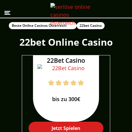
Beste Online Casinos Österreich
22bet Casino
22bet Online Casino
22Bet Casino
bis zu 300€
Jetzt Spielen