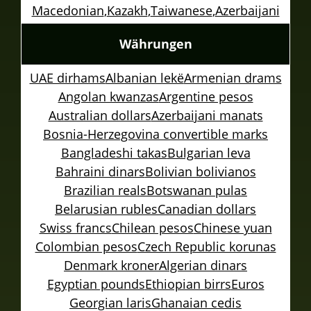
Macedonian
,
Kazakh
,
Taiwanese
,
Azerbaijani
Währungen
UAE dirhams
Albanian lekë
Armenian drams
Angolan kwanzas
Argentine pesos
Australian dollars
Azerbaijani manats
Bosnia-Herzegovina convertible marks
Bangladeshi takas
Bulgarian leva
Bahraini dinars
Bolivian bolivianos
Brazilian reals
Botswanan pulas
Belarusian rubles
Canadian dollars
Swiss francs
Chilean pesos
Chinese yuan
Colombian pesos
Czech Republic korunas
Denmark kroner
Algerian dinars
Egyptian pounds
Ethiopian birrs
Euros
Georgian laris
Ghanaian cedis