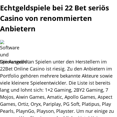
Echtgeldspiele bei 22 Bet seriös
Casino von renommierten
Anbietern
Die Auswahl an Spielen unter den Herstellern im
22Bet Online Casino ist riesig. Zu den Anbietern im
Portfolio gehören mehrere bekannte Akteure sowie
viele kleinere Spieleentwickler. Die Liste ist bereits
lang und lohnt sich: 1×2 Gaming, 2BY2 Gaming, 7
Mojos, Aiwin Games, Amatic, Apollo Games, Aspect
Games, Ortiz, Oryx, Pariplay, PG Soft, Platipus, Play
Pearls, PlaynGo, Playson, Playster. Um nur einige zu