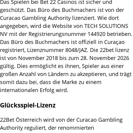
Das Spielen bei Bet 22 Casinos ist sicher und
geschützt. Das Büro des Buchmachers ist von der
Curacao Gambling Authority lizenziert. Wie dort
angegeben, wird die Website von TECH SOLUTIONS
NV mit der Registrierungsnummer 144920 betrieben.
Das Büro des Buchmachers ist offiziell in Curaçao
registriert, Lizenznummer 8048/JAZ. Die 22bet lizenz
ist von November 2018 bis zum 28. November 2026
gültig. Dies ermöglicht es ihnen, Spieler aus einer
großen Anzahl von Ländern zu akzeptieren, und trägt
somit dazu bei, dass die Marke zu einem
internationalen Erfolg wird.
Glücksspiel-Lizenz
22Bet Österreich wird von der Curacao Gambling
Authority reguliert, der renommierten