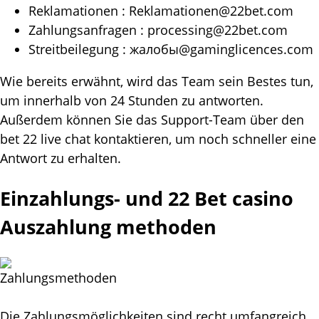
Reklamationen :
Reklamationen@22bet.com
Zahlungsanfragen :
processing@22bet.com
Streitbeilegung : жалобы@gaminglicences.com
Wie bereits erwähnt, wird das Team sein Bestes tun,
um innerhalb von 24 Stunden zu antworten.
Außerdem können Sie das Support-Team über den
bet 22 live chat kontaktieren, um noch schneller eine
Antwort zu erhalten.
Einzahlungs- und 22 Bet casino
Auszahlung methoden
Die Zahlungsmöglichkeiten sind recht umfangreich,