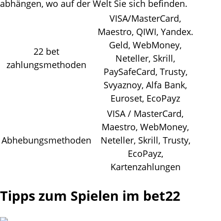
abhängen, wo auf der Welt Sie sich befinden.
VISA/MasterCard,
Maestro, QIWI, Yandex.
Geld, WebMoney,
22 bet
Neteller, Skrill,
zahlungsmethoden
PaySafeCard, Trusty,
Svyaznoy, Alfa Bank,
Euroset, EcoPayz
VISA / MasterCard,
Maestro, WebMoney,
Abhebungsmethoden
Neteller, Skrill, Trusty,
EcoPayz,
Kartenzahlungen
Tipps zum Spielen im bet22