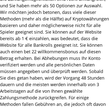
und Sie haben mehr als 50 Optionen zur Auswahl.
Wir möchten jedoch betonen, dass viele dieser
Methoden (mehr als die Hälfte) auf Kryptowährungen
basieren und daher möglicherweise nicht für alle
Spieler geeignet sind. Sie können auf der Website
bereits ab 1 € einzahlen, was bedeutet, dass die
Website für alle Bankrolls geeignet ist. Sie können
auch einen bet 22 willkommensbonus auf diesen
Betrag erhalten. Bei Abhebungen muss Ihr Konto
verifiziert werden und alle persönlichen Daten
müssen angegeben und überprüft werden. Sobald
Sie dies getan haben, wird der Vorgang 48 Stunden
dauern und die meisten werden innerhalb von 3
Arbeitstagen auf die von Ihnen gewählte
Zahlungsmethode zurückgreifen. Für einige
Methoden fallen Gebühren an, die jedoch oft davon