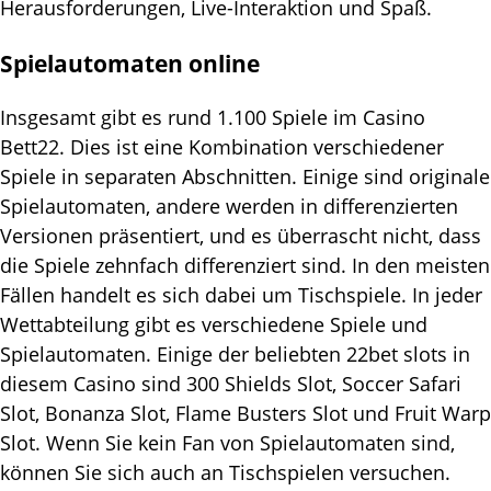
Herausforderungen, Live-Interaktion und Spaß.
Spielautomaten online
Insgesamt gibt es rund 1.100 Spiele im Casino
Bett22. Dies ist eine Kombination verschiedener
Spiele in separaten Abschnitten. Einige sind originale
Spielautomaten, andere werden in differenzierten
Versionen präsentiert, und es überrascht nicht, dass
die Spiele zehnfach differenziert sind. In den meisten
Fällen handelt es sich dabei um Tischspiele. In jeder
Wettabteilung gibt es verschiedene Spiele und
Spielautomaten. Einige der beliebten 22bet slots in
diesem Casino sind 300 Shields Slot, Soccer Safari
Slot, Bonanza Slot, Flame Busters Slot und Fruit Warp
Slot. Wenn Sie kein Fan von Spielautomaten sind,
können Sie sich auch an Tischspielen versuchen.