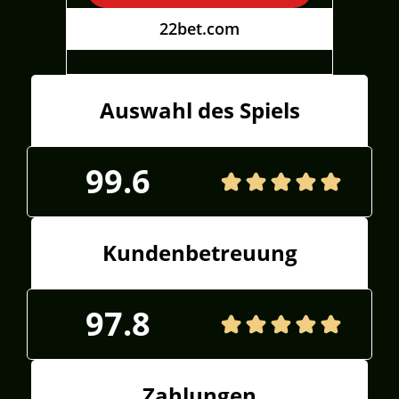
22bet.com
Auswahl des Spiels
99.6
Kundenbetreuung
97.8
Zahlungen