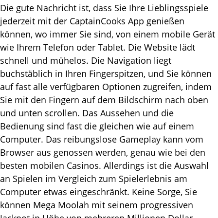
Die gute Nachricht ist, dass Sie Ihre Lieblingsspiele
jederzeit mit der CaptainCooks App genießen
können, wo immer Sie sind, von einem mobile Gerät
wie Ihrem Telefon oder Tablet. Die Website lädt
schnell und mühelos. Die Navigation liegt
buchstäblich in Ihren Fingerspitzen, und Sie können
auf fast alle verfügbaren Optionen zugreifen, indem
Sie mit den Fingern auf dem Bildschirm nach oben
und unten scrollen. Das Aussehen und die
Bedienung sind fast die gleichen wie auf einem
Computer. Das reibungslose Gameplay kann vom
Browser aus genossen werden, genau wie bei den
besten mobilen Casinos. Allerdings ist die Auswahl
an Spielen im Vergleich zum Spielerlebnis am
Computer etwas eingeschränkt. Keine Sorge, Sie
können Mega Moolah mit seinem progressiven
Jackpot in Höhe von mehreren Millionen Dollar