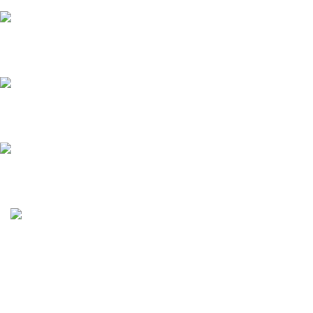
autoren
25
К+
spieler, die bei uns sind
12
К+
casinos, die getestet wurden
300
+
beigelegte Streitigkeiten