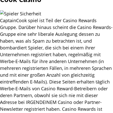
CaptainCook spiel ist Teil der Casino Rewards
Gruppe. Darüber hinaus scheint die Casino Rewards-
Gruppe eine sehr liberale Auslegung dessen zu
haben, was als Spam zu betrachten ist, und
bombardiert Spieler, die sich bei einem ihrer
Unternehmen registriert haben, regelmäßig mit
Werbe-E-Mails für ihre anderen Unternehmen (in
mehreren registrierten Fällen, in mehreren Sprachen
und mit einer großen Anzahl von gleichzeitig
eintreffenden E-Mails). Diese Seiten erhalten täglich
Werbe-E-Mails von Casino Reward-Betreibern oder
deren Partnern, obwohl sie sich nie mit dieser
Adresse bei IRGENDEINEM Casino oder Partner-
Newsletter registriert haben. Casino Rewards ist