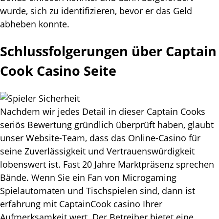
wurde, sich zu identifizieren, bevor er das Geld
abheben konnte.
Schlussfolgerungen über Captain
Cook Casino Seite
Nachdem wir jedes Detail in dieser Captain Cooks
seriös Bewertung gründlich überprüft haben, glaubt
unser Website-Team, dass das Online-Casino für
seine Zuverlässigkeit und Vertrauenswürdigkeit
lobenswert ist. Fast 20 Jahre Marktpräsenz sprechen
Bände. Wenn Sie ein Fan von Microgaming
Spielautomaten und Tischspielen sind, dann ist
erfahrung mit CaptainCook casino Ihrer
Aufmerksamkeit wert. Der Betreiber bietet eine