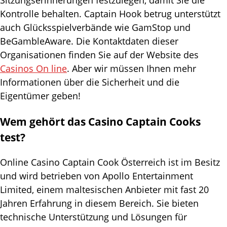
Sitzungserinnerungen festzulegen, damit Sie die
Kontrolle behalten. Captain Hook betrug unterstützt
auch Glücksspielverbände wie GamStop und
BeGambleAware. Die Kontaktdaten dieser
Organisationen finden Sie auf der Website des
Casinos On line
. Aber wir müssen Ihnen mehr
Informationen über die Sicherheit und die
Eigentümer geben!
Wem gehört das Casino Captain Cooks
test?
Online Casino Captain Cook Österreich ist im Besitz
und wird betrieben von Apollo Entertainment
Limited, einem maltesischen Anbieter mit fast 20
Jahren Erfahrung in diesem Bereich. Sie bieten
technische Unterstützung und Lösungen für