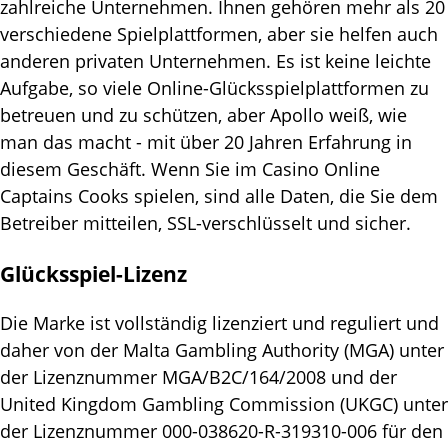
zahlreiche Unternehmen. Ihnen gehören mehr als 20
verschiedene Spielplattformen, aber sie helfen auch
anderen privaten Unternehmen. Es ist keine leichte
Aufgabe, so viele Online-Glücksspielplattformen zu
betreuen und zu schützen, aber Apollo weiß, wie
man das macht - mit über 20 Jahren Erfahrung in
diesem Geschäft. Wenn Sie im Casino Online
Captains Cooks spielen, sind alle Daten, die Sie dem
Betreiber mitteilen, SSL-verschlüsselt und sicher.
Glücksspiel-Lizenz
Die Marke ist vollständig lizenziert und reguliert und
daher von der Malta Gambling Authority (MGA) unter
der Lizenznummer MGA/B2C/164/2008 und der
United Kingdom Gambling Commission (UKGC) unter
der Lizenznummer 000-038620-R-319310-006 für den