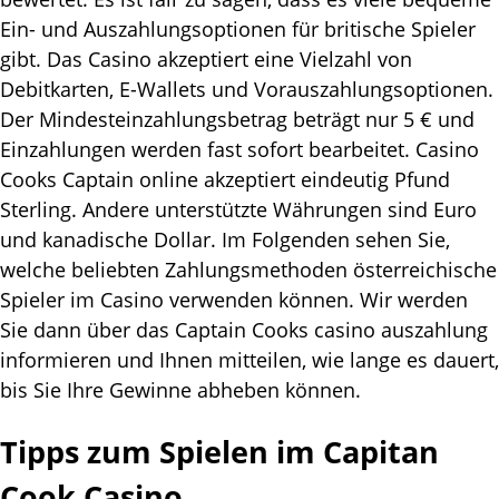
Ein- und Auszahlungsoptionen für britische Spieler
gibt. Das Casino akzeptiert eine Vielzahl von
Debitkarten, E-Wallets und Vorauszahlungsoptionen.
Der Mindesteinzahlungsbetrag beträgt nur 5 € und
Einzahlungen werden fast sofort bearbeitet. Casino
Cooks Captain online akzeptiert eindeutig Pfund
Sterling. Andere unterstützte Währungen sind Euro
und kanadische Dollar. Im Folgenden sehen Sie,
welche beliebten Zahlungsmethoden österreichische
Spieler im Casino verwenden können. Wir werden
Sie dann über das Captain Cooks casino auszahlung
informieren und Ihnen mitteilen, wie lange es dauert,
bis Sie Ihre Gewinne abheben können.
Tipps zum Spielen im Capitan
Cook Casino