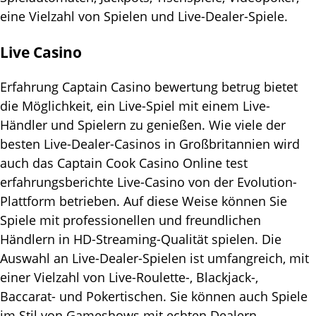
eine Vielzahl von Spielen und Live-Dealer-Spiele.
Live Casino
Erfahrung Captain Casino bewertung betrug bietet
die Möglichkeit, ein Live-Spiel mit einem Live-
Händler und Spielern zu genießen. Wie viele der
besten Live-Dealer-Casinos in Großbritannien wird
auch das Captain Cook Casino Online test
erfahrungsberichte Live-Casino von der Evolution-
Plattform betrieben. Auf diese Weise können Sie
Spiele mit professionellen und freundlichen
Händlern in HD-Streaming-Qualität spielen. Die
Auswahl an Live-Dealer-Spielen ist umfangreich, mit
einer Vielzahl von Live-Roulette-, Blackjack-,
Baccarat- und Pokertischen. Sie können auch Spiele
im Stil von Gameshows mit echten Dealern