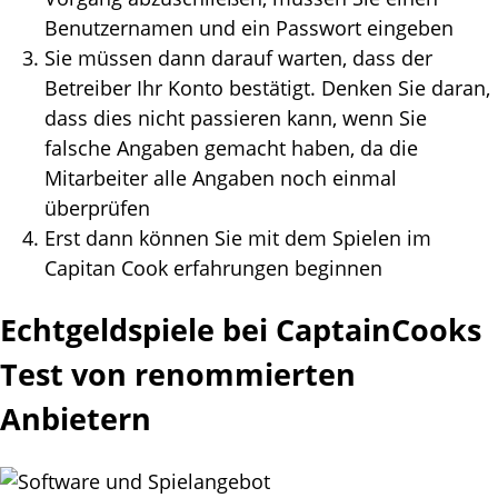
Benutzernamen und ein Passwort eingeben
Sie müssen dann darauf warten, dass der
Betreiber Ihr Konto bestätigt. Denken Sie daran,
dass dies nicht passieren kann, wenn Sie
falsche Angaben gemacht haben, da die
Mitarbeiter alle Angaben noch einmal
überprüfen
Erst dann können Sie mit dem Spielen im
Capitan Cook erfahrungen beginnen
Echtgeldspiele bei CaptainCooks
Test von renommierten
Anbietern