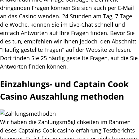
dringenden Fragen können Sie sich auch per E-Mail
an das Casino wenden. 24 Stunden am Tag, 7 Tage
die Woche, können Sie im Live-Chat schnell und
einfach Antworten auf Ihre Fragen finden. Bevor Sie
dies tun, empfehlen wir Ihnen jedoch, den Abschnitt
"Häufig gestellte Fragen" auf der Website zu lesen.
Dort finden Sie 25 häufig gestellte Fragen, auf die Sie
Antworten finden können.
Einzahlungs- und Captain Cook
Casino Auszahlung methoden
Wir haben die Zahlungsmöglichkeiten im Rahmen
dieses Captains Cook casino erfahrung Testberichts
bewertet. Es ist fair zu sagen, dass es viele bequeme