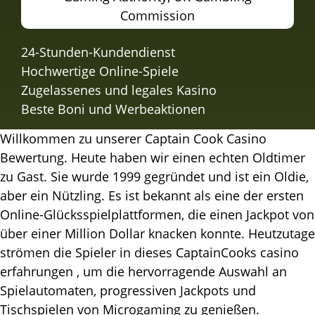
Commission
24-Stunden-Kundendienst
Hochwertige Online-Spiele
Zugelassenes und legales Kasino
Beste Boni und Werbeaktionen
Willkommen zu unserer Captain Cook Casino
Bewertung. Heute haben wir einen echten Oldtimer
zu Gast. Sie wurde 1999 gegründet und ist ein Oldie,
aber ein Nützling. Es ist bekannt als eine der ersten
Online-Glücksspielplattformen, die einen Jackpot von
über einer Million Dollar knacken konnte. Heutzutage
strömen die Spieler in dieses CaptainCooks casino
erfahrungen , um die hervorragende Auswahl an
Spielautomaten, progressiven Jackpots und
Tischspielen von Microgaming zu genießen.