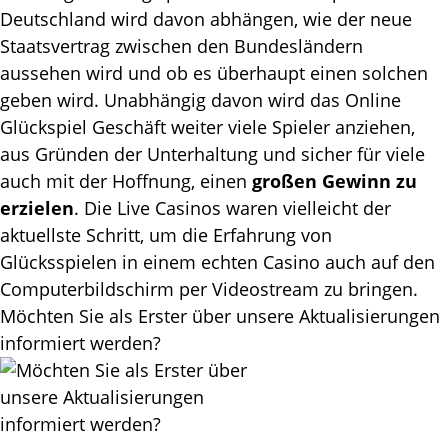
Deutschland wird davon abhängen, wie der neue
Staatsvertrag zwischen den Bundesländern
aussehen wird und ob es überhaupt einen solchen
geben wird. Unabhängig davon wird das Online
Glückspiel
Geschäft weiter viele Spieler anziehen,
aus Gründen der Unterhaltung und sicher für viele
auch mit der Hoffnung, einen
großen Gewinn zu
erzielen
. Die Live Casinos waren vielleicht der
aktuellste Schritt, um die Erfahrung von
Glücksspielen in einem echten Casino auch auf den
Computerbildschirm per Videostream zu bringen.
Möchten Sie als Erster über unsere Aktualisierungen
informiert werden?