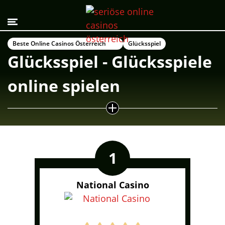
Beste Online Casinos Österreich
Glücksspiel
Glücksspiel - Glücksspiele
online spielen
National Casino