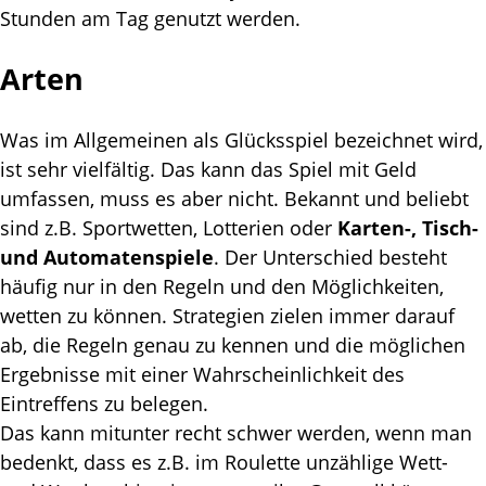
Stunden am Tag genutzt werden.
Arten
Was im Allgemeinen als Glücksspiel bezeichnet wird,
ist sehr vielfältig. Das kann das Spiel mit Geld
umfassen, muss es aber nicht. Bekannt und beliebt
sind z.B. Sportwetten, Lotterien oder
Karten-, Tisch-
und Automatenspiele
. Der Unterschied besteht
häufig nur in den Regeln und den Möglichkeiten,
wetten zu können. Strategien zielen immer darauf
ab, die Regeln genau zu kennen und die möglichen
Ergebnisse mit einer Wahrscheinlichkeit des
Eintreffens zu belegen.
Das kann mitunter recht schwer werden, wenn man
bedenkt, dass es z.B. im Roulette unzählige Wett-