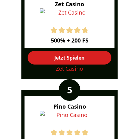
Zet Casino
500% + 200 FS
Jetzt Spielen
Zet Casino
Pino Casino