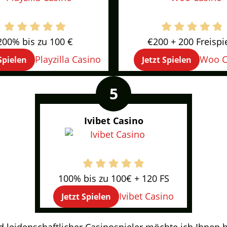
200% bis zu 100 €
€200 + 200 Freispi
Playzilla Casino
Woo C
 Spielen
Jetzt Spielen
Ivibet Casino
100% bis zu 100€ + 120 FS
Ivibet Casino
Jetzt Spielen