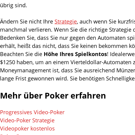
übrig sind.
Ändern Sie nicht Ihre
Strategie
, auch wenn Sie kurzf
manchmal verlieren. Wenn Sie die richtige Strategie 
Bedenken Sie, dass Sie nur gegen den Automaten spie
erhält, heißt das nicht, dass Sie keinen bekommen 
Beachten Sie die
Höhe Ihres Spielkontos
! Idealerw
$1250 haben, um an einem Vierteldollar-Automaten z
Moneymanagement ist, dass Sie ausreichend Münzen ha
lange Frist gewonnen wird. Sie benötigen Schnelligkei
Mehr über Poker erfahren
Progressives Video-Poker
Video-Poker Strategie
Videopoker kostenlos