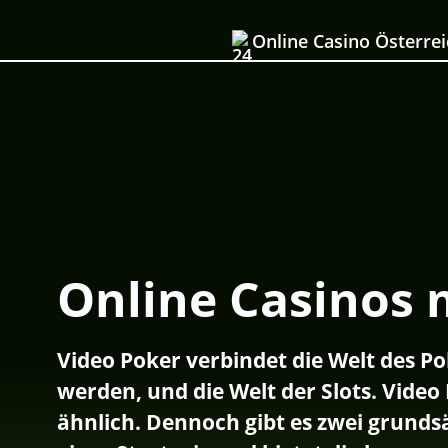
Online Casino Österrei
Online Casinos 
Video Poker verbindet die Welt des Po
werden, und die Welt der Slots.
Video
ähnlich. Dennoch gibt es zwei grundsä