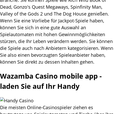
Dead, Gonzo's Quest Megaways, Spinfinity Man,
Valley of the Gods 2 und The Dog House genießen.
Wenn Sie eine Vorliebe für Jackpot-Spiele haben,
können Sie sich in eine gute Auswahl an
Spielautomaten mit hohen Gewinnmöglichkeiten
stürzen, die Ihr Leben verändern werden. Sie können
die Spiele auch nach Anbietern kategorisieren. Wenn
Sie also einen bevorzugten Spieleanbieter haben,
können Sie direkt zu dessen Inhalten gehen.
Wazamba Casino mobile app -
laden Sie auf Ihr Handy
Die meisten Online-Casinospieler ziehen es