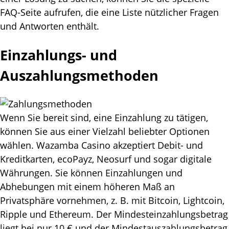
FAQ-Seite aufrufen, die eine Liste nützlicher Fragen
und Antworten enthält.
Einzahlungs- und
Auszahlungsmethoden
Wenn Sie bereit sind, eine Einzahlung zu tätigen,
können Sie aus einer Vielzahl beliebter Optionen
wählen. Wazamba Casino akzeptiert Debit- und
Kreditkarten, ecoPayz, Neosurf und sogar digitale
Währungen. Sie können Einzahlungen und
Abhebungen mit einem höheren Maß an
Privatsphäre vornehmen, z. B. mit Bitcoin, Lightcoin,
Ripple und Ethereum. Der Mindesteinzahlungsbetrag
liegt bei nur 10 € und der Mindestauszahlungsbetrag