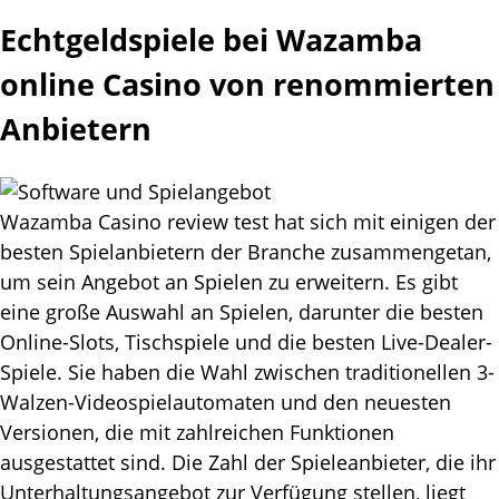
Echtgeldspiele bei Wazamba
online Casino von renommierten
Anbietern
Wazamba Casino review test hat sich mit einigen der
besten Spielanbietern der Branche zusammengetan,
um sein Angebot an Spielen zu erweitern. Es gibt
eine große Auswahl an Spielen, darunter die besten
Online-Slots, Tischspiele und die besten Live-Dealer-
Spiele. Sie haben die Wahl zwischen traditionellen 3-
Walzen-Videospielautomaten und den neuesten
Versionen, die mit zahlreichen Funktionen
ausgestattet sind. Die Zahl der Spieleanbieter, die ihr
Unterhaltungsangebot zur Verfügung stellen, liegt