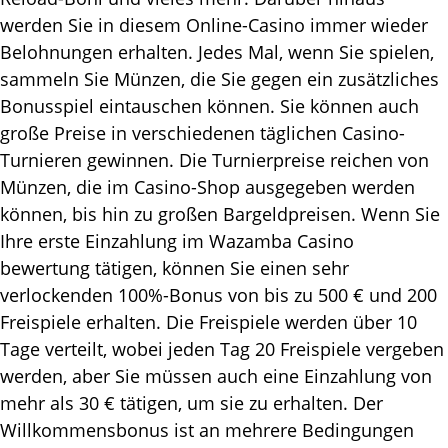
werden Sie in diesem Online-Casino immer wieder
Belohnungen erhalten. Jedes Mal, wenn Sie spielen,
sammeln Sie Münzen, die Sie gegen ein zusätzliches
Bonusspiel eintauschen können. Sie können auch
große Preise in verschiedenen täglichen Casino-
Turnieren gewinnen. Die Turnierpreise reichen von
Münzen, die im Casino-Shop ausgegeben werden
können, bis hin zu großen Bargeldpreisen. Wenn Sie
Ihre erste Einzahlung im Wazamba Casino
bewertung tätigen, können Sie einen sehr
verlockenden 100%-Bonus von bis zu 500 € und 200
Freispiele erhalten. Die Freispiele werden über 10
Tage verteilt, wobei jeden Tag 20 Freispiele vergeben
werden, aber Sie müssen auch eine Einzahlung von
mehr als 30 € tätigen, um sie zu erhalten. Der
Willkommensbonus ist an mehrere Bedingungen