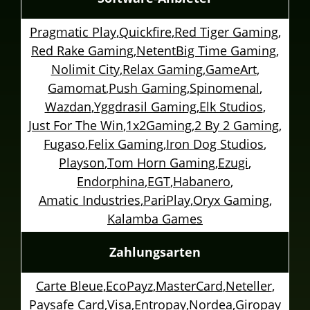
Pragmatic Play
,
Quickfire
,
Red Tiger Gaming
,
Red Rake Gaming
,
Netent
Big Time Gaming
,
Nolimit City
,
Relax Gaming
,
GameArt
,
Gamomat
,
Push Gaming
,
Spinomenal
,
Wazdan
,
Yggdrasil Gaming
,
Elk Studios
,
Just For The Win
,
1x2Gaming
,
2 By 2 Gaming
,
Fugaso
,
Felix Gaming
,
Iron Dog Studios
,
Playson
,
Tom Horn Gaming
,
Ezugi
,
Endorphina
,
EGT
,
Habanero
,
Amatic Industries
,
PariPlay
,
Oryx Gaming
,
Kalamba Games
Zahlungsarten
Carte Bleue
,
EcoPayz
,
MasterCard
,
Neteller
,
Paysafe Card
,
Visa
,
Entropay
,
Nordea
,
Giropay