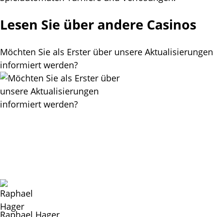
Lesen Sie über andere Casinos
Möchten Sie als Erster über unsere Aktualisierungen
informiert werden?
Raphael Hager