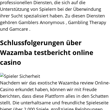
professionellen Diensten, die sich auf die
Unterstützung von Spielern bei der Überwindung
ihrer Sucht spezialisiert haben. Zu diesen Diensten
gehören Gamblers Anonymous , Gambling Therapy
und Gamcare .
Schlussfolgerungen über
Wazamba testbericht online
casino
Nachdem wir das exotische Wazamba review Online-
Casino erkundet haben, können wir mit Freude
berichten, dass diese Plattform alles in den Schatten
stellt. Die unterhaltsame und freundliche Spieleseite
bietet über 2.000 Spiele, großzügige Belohnungen,