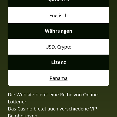
Englisch
Währungen
USD, Crypto
Lizenz
Panama
Die Website bietet eine Reihe von Online-
Lotterien
Das Casino bietet auch verschiedene VIP-
Belohnungen