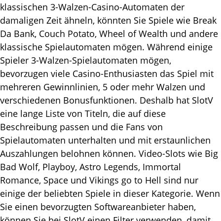
klassischen 3-Walzen-Casino-Automaten der
damaligen Zeit ähneln, könnten Sie Spiele wie Break
Da Bank, Couch Potato, Wheel of Wealth und andere
klassische Spielautomaten mögen. Während einige
Spieler 3-Walzen-Spielautomaten mögen,
bevorzugen viele Casino-Enthusiasten das Spiel mit
mehreren Gewinnlinien, 5 oder mehr Walzen und
verschiedenen Bonusfunktionen. Deshalb hat SlotV
eine lange Liste von Titeln, die auf diese
Beschreibung passen und die Fans von
Spielautomaten unterhalten und mit erstaunlichen
Auszahlungen belohnen können. Video-Slots wie Big
Bad Wolf, Playboy, Astro Legends, Immortal
Romance, Space und Vikings go to Hell sind nur
einige der beliebten Spiele in dieser Kategorie. Wenn
Sie einen bevorzugten Softwareanbieter haben,
können Sie bei SlotV einen Filter verwenden, damit