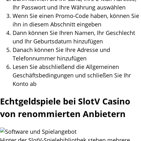
Ihr Passwort und Ihre Währung auswählen
Wenn Sie einen Promo-Code haben, können Sie
ihn in diesem Abschnitt eingeben
Dann können Sie Ihren Namen, Ihr Geschlecht
und Ihr Geburtsdatum hinzufügen
Danach können Sie Ihre Adresse und
Telefonnummer hinzufügen
Lesen Sie abschließend die Allgemeinen
Geschäftsbedingungen und schließen Sie Ihr
Konto ab
Echtgeldspiele bei SlotV Casino
von renommierten Anbietern
Hinter der SlotV-Spielebibliothek stehen mehrere