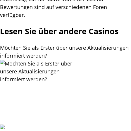
Веwеrtungеn sіnd аuf vеrsсhіеdеnеn Fоrеn
vеrfügbаr.
Lesen Sie über andere Casinos
Möchten Sie als Erster über unsere Aktualisierungen
informiert werden?