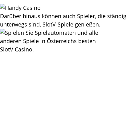
Darüber hinaus können auch Spieler, die ständig
unterwegs sind, SlotV-Spiele genießen.