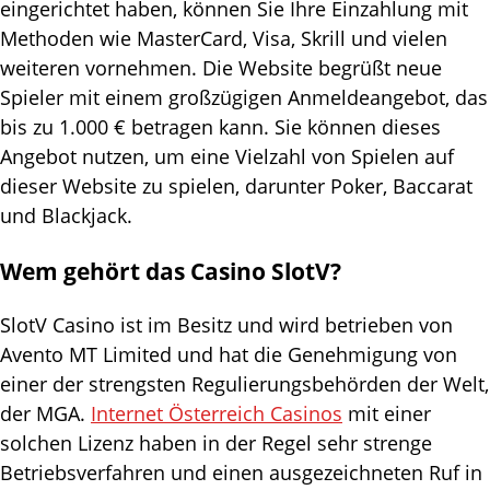
eingerichtet haben, können Sie Ihre Einzahlung mit
Methoden wie MasterCard, Visa, Skrill und vielen
weiteren vornehmen. Die Website begrüßt neue
Spieler mit einem großzügigen Anmeldeangebot, das
bis zu 1.000 € betragen kann. Sie können dieses
Angebot nutzen, um eine Vielzahl von Spielen auf
dieser Website zu spielen, darunter Poker, Baccarat
und Blackjack.
Wem gehört das Casino SlotV?
SlotV Casino ist im Besitz und wird betrieben von
Avento MT Limited und hat die Genehmigung von
einer der strengsten Regulierungsbehörden der Welt,
der MGA.
Internet Österreich Casinos
mit einer
solchen Lizenz haben in der Regel sehr strenge
Betriebsverfahren und einen ausgezeichneten Ruf in