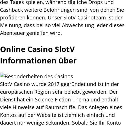
des Tages spielen, während tägliche Drops und
Cashback weitere Belohnungen sind, von denen Sie
profitieren können. Unser SlotV-Casinoteam ist der
Meinung, dass bei so viel Abwechslung jeder dieses
Abenteuer genießen wird.
Online Casino SlotV
Informationen über
SlotV Casino wurde 2017 gegründet und ist in der
europäischen Region sehr beliebt geworden. Der
Dienst hat ein Science-Fiction-Thema und enthält
viele Hinweise auf Raumschiffe. Das Anlegen eines
Kontos auf der Website ist ziemlich einfach und
dauert nur wenige Sekunden. Sobald Sie Ihr Konto