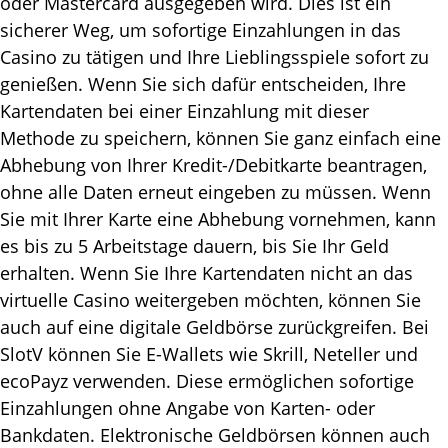
oder Mastercard ausgegeben wird. Dies ist ein
sicherer Weg, um sofortige Einzahlungen in das
Casino zu tätigen und Ihre Lieblingsspiele sofort zu
genießen. Wenn Sie sich dafür entscheiden, Ihre
Kartendaten bei einer Einzahlung mit dieser
Methode zu speichern, können Sie ganz einfach eine
Abhebung von Ihrer Kredit-/Debitkarte beantragen,
ohne alle Daten erneut eingeben zu müssen. Wenn
Sie mit Ihrer Karte eine Abhebung vornehmen, kann
es bis zu 5 Arbeitstage dauern, bis Sie Ihr Geld
erhalten. Wenn Sie Ihre Kartendaten nicht an das
virtuelle Casino weitergeben möchten, können Sie
auch auf eine digitale Geldbörse zurückgreifen. Bei
SlotV können Sie E-Wallets wie Skrill, Neteller und
ecoPayz verwenden. Diese ermöglichen sofortige
Einzahlungen ohne Angabe von Karten- oder
Bankdaten. Elektronische Geldbörsen können auch