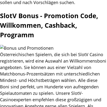
sollen und nach Vorschlägen suchen.
SlotV Bonus - Promotion Code,
Willkommen, Cashback,
Programm
Österreichischen Spielern, die sich bei SlotV Casino
registrieren, wird eine Auswahl an Willkommensboni
angeboten. Sie können aus einer Vielzahl von
Matchbonus-Prozentsätzen mit unterschiedlichen
Mindest- und Höchstbeträgen wählen. Alle diese
Boni sind perfekt, um Hunderte von aufregenden
Spielautomaten zu spielen. Unsere SlotV-
Casinoexperten empfehlen diese großzügigen und
innovativen Angebote gerne allen Spielern. Als