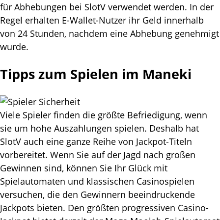
für Abhebungen bei SlotV verwendet werden. In der
Regel erhalten E-Wallet-Nutzer ihr Geld innerhalb
von 24 Stunden, nachdem eine Abhebung genehmigt
wurde.
Tipps zum Spielen im Maneki
Viele Spieler finden die größte Befriedigung, wenn
sie um hohe Auszahlungen spielen. Deshalb hat
SlotV auch eine ganze Reihe von Jackpot-Titeln
vorbereitet. Wenn Sie auf der Jagd nach großen
Gewinnen sind, können Sie Ihr Glück mit
Spielautomaten und klassischen Casinospielen
versuchen, die den Gewinnern beeindruckende
Jackpots bieten. Den größten progressiven Casino-