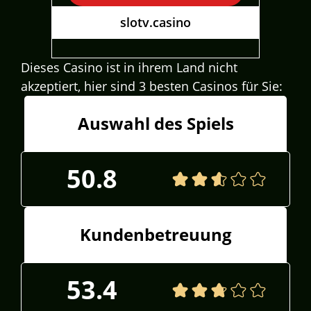
slotv.casino
Dieses Casino ist in ihrem Land nicht
akzeptiert, hier sind 3 besten Casinos für Sie:
Auswahl des Spiels
50.8
Kundenbetreuung
53.4