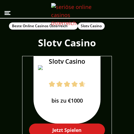
Beste Online Casinos Österreich
Slotv Casino
Slotv Casino
Slotv Casino
bis zu €1000
Jetzt Spielen