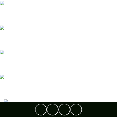
15
+
autoren
25
К+
spieler, die bei uns sind
12
К+
casinos, die getestet wurden
300
+
beigelegte Streitigkeiten