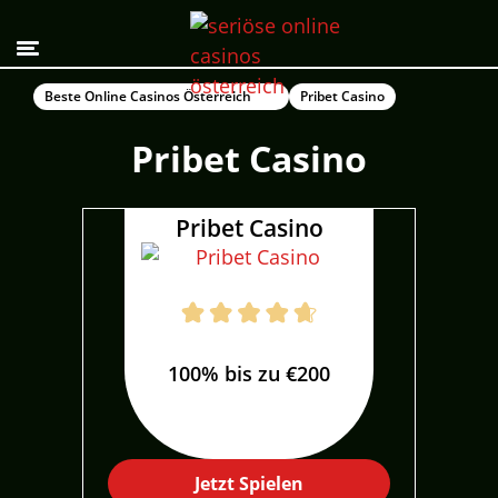
Beste Online Casinos Österreich
Pribet Casino
Pribet Casino
Pribet Casino
100% bis zu €200
Jetzt Spielen