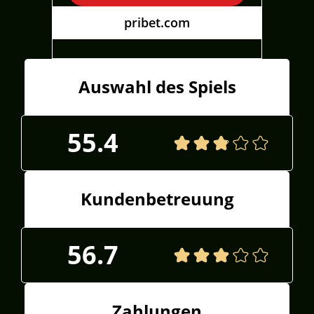
pribet.com
Auswahl des Spiels
55.4
Kundenbetreuung
56.7
Zahlungen