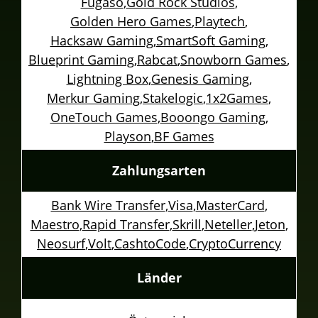
Fugaso
,
Gold Rock Studios
,
Golden Hero Games
,
Playtech
,
Hacksaw Gaming
,
SmartSoft Gaming
,
Blueprint Gaming
,
Rabcat
,
Snowborn Games
,
Lightning Box
,
Genesis Gaming
,
Merkur Gaming
,
Stakelogic
,
1x2Games
,
OneTouch Games
,
Booongo Gaming
,
Playson
,
BF Games
Zahlungsarten
Bank Wire Transfer
,
Visa
,
MasterCard
,
Maestro
,
Rapid Transfer
,
Skrill
,
Neteller
,
Jeton
,
Neosurf
,
Volt
,
CashtoCode
,
CryptoCurrency
Länder