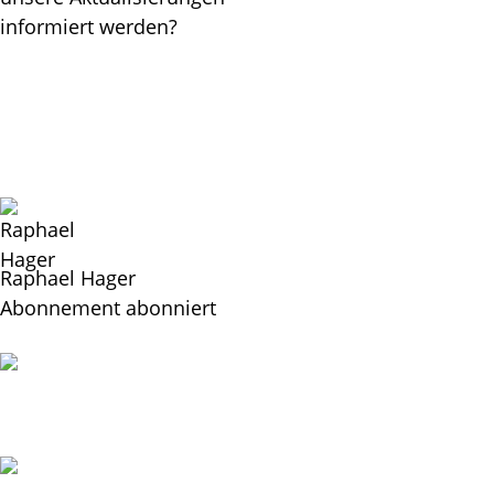
Raphael Hager
Abonnement abonniert
Warum wir?
5
langjährige Erfahrung