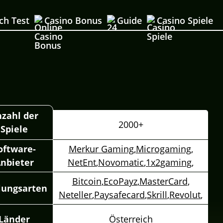
ch Test
Casino Bonus
Guide
Casino Spiele
zahl der
2000+
Spiele
oftware-
Merkur Gaming
,
Microgaming
,
nbieter
NetEnt
,
Novomatic
,
1x2gaming
,
2by2 Gaming
,
Amatic
,
Bitcoin
,
EcoPayz
,
MasterCard
,
lungsarten
Betsoft Gaming
,
BigTimeGaming
,
Neteller
,
Paysafecard
,
Skrill
,
Revolut
,
Blueprint Gaming
,
Jeton
,
Rapid Transfer
,
Ethereum
,
Booming Games
,
Elk Studios
,
Länder
Österreich
Litecoin
,
Tether
,
Ripple
,
MiFinity
,