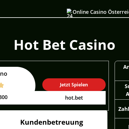
Online Casino Österrei
Hot Bet Casino
An
ino
Jetzt Spielen
S
A
300
hot.bet
Zah
Kundenbetreuung