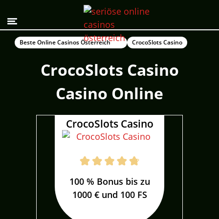
Beste Online Casinos Österreich
CrocoSlots Casino
CrocoSlots Casino
Casino Online
CrocoSlots Casino
100 % Bonus bis zu
1000 € und 100 FS