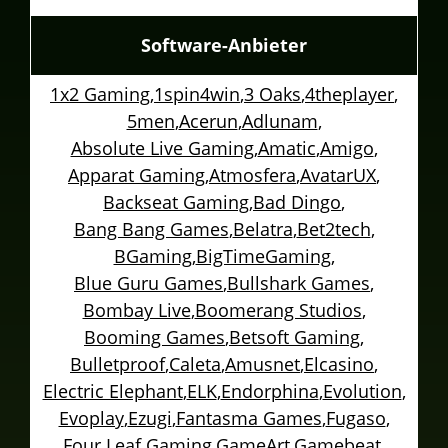
Software-Anbieter
1x2 Gaming
,
1spin4win
,
3 Oaks
,
4theplayer
,
5men
,
Acerun
,
Adlunam
,
Absolute Live Gaming
,
Amatic
,
Amigo
,
Apparat Gaming
,
Atmosfera
,
AvatarUX
,
Backseat Gaming
,
Bad Dingo
,
Bang Bang Games
,
Belatra
,
Bet2tech
,
BGaming
,
BigTimeGaming
,
Blue Guru Games
,
Bullshark Games
,
Bombay Live
,
Boomerang Studios
,
Booming Games
,
Betsoft Gaming
,
Bulletproof
,
Caleta
,
Amusnet
,
Elcasino
,
Electric Elephant
,
ELK
,
Endorphina
,
Evolution
,
Evoplay
,
Ezugi
,
Fantasma Games
,
Fugaso
,
Four Leaf Gaming
,
GameArt
,
Gamebeat
,