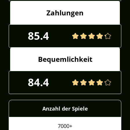
Zahlungen
85.4
Bequemlichkeit
84.4
Anzahl der Spiele
7000+